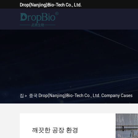
Drop(Nanjing)Bio-Tech Co., Ltd.
집
>
중국 Drop(Nanjing)Bio-Tech Co., Ltd. Company Cases
깨끗한 공장 환경