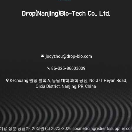
Drop(Nanjing)Bio-Tech Co., Ltd.
judyzhou@drop-bio.com
86-025-86603009
Kechuang 빌딩 블록 A, 동남 대학 과학 공원, No.371 Heyan Road,
Qixia District, Nanjing, PR, China
성분 공급자. 저작권 (c) 2023-2026 cosmeticingredientssupplier.c