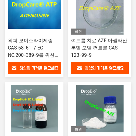
화면
외피 모이스라이제링
여드름 치료 AZE 아젤라산
CAS 58-61-7 EC
분말 오일 컨트롤 CAS
NO.200-389-9를 위한
123-99-9
99% ATP 아데노신 파우
최상의 가격을 얻으세요
최상의 가격을 얻으세요
더
화면