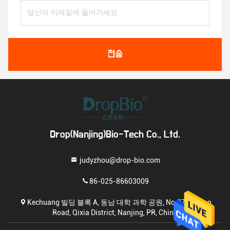
전송
Drop(Nanjing)Bio-Tech Co., Ltd.
judyzhou@drop-bio.com
86-025-86603009
Kechuang 빌딩 블록 A, 동남 대학 과학 공원, No.371 Heyan
Road, Qixia District, Nanjing, PR, China