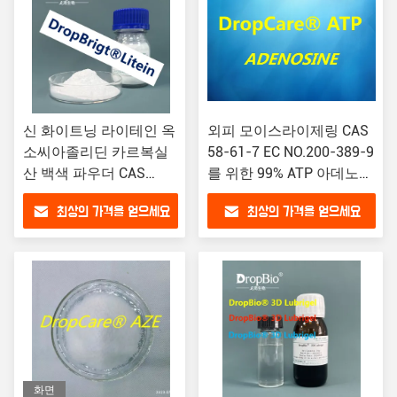
신 화이트닝 라이테인 옥
외피 모이스라이제링 CAS
소씨아졸리딘 카르복실
58-61-7 EC NO.200-389-9
산 백색 파우더 CAS
를 위한 99% ATP 아데노신
19771-63-2
파우더
최상의 가격을 얻으세요
최상의 가격을 얻으세요
화면