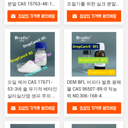
분말 CAS 15763-48-1
조절기를 위한 실크 분말을
퇴색 여드름 표
가수분해했습니다
최상의 가격을 얻으세요
최상의 가격을 얻으세요
오일 제어 CAS 17671-
OEM BFL 비피다 발효 용해
53-3에 쓸 유기적 베타인
물 CAS 96507-89-0 적능
살리실산염 생피 주의 성
력 NO.306-168-4
분 원료
최상의 가격을 얻으세요
최상의 가격을 얻으세요