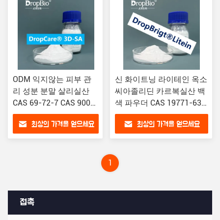
ODM 익지않는 피부 관
신 화이트닝 라이테인 옥소
리 성분 분말 살리실산
씨아졸리딘 카르복실산 백
CAS 69-72-7 CAS 9000-
색 파우더 CAS 19771-63-
01-5
2
최상의 가격을 얻으세요
최상의 가격을 얻으세요
1
접촉