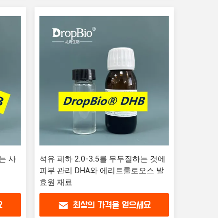
하는 사
석유 페하 2.0-3.5를 무두질하는 것에
피부 관리 DHA와 에리트룰로오스 발
효원 재료
요
최상의 가격을 얻으세요