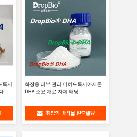
히드록시
화장용 피부 관리 디히드록시아세톤
다
DHA 소요 재료 자체 태닝
요
최상의 가격을 얻으세요