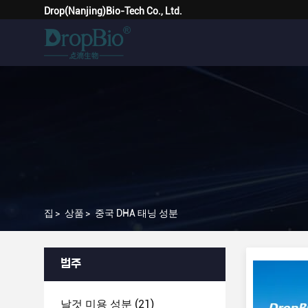
Drop(Nanjing)Bio-Tech Co., Ltd.
집
>
상품
>
중국 DHA 태닝 성분
범주
날것 미용 성분
(21)