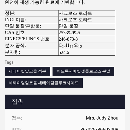
완전히 재생 가능한 원료에 기반합니다.
성분:
사크로즈 로라트
INCI 이름:
사크로즈 로라트
단일 물질/
혼합물
:
단일 물질
CAS 번호
25339-99-5
EINECS/ELINCS 번호
246-873-3
C
H
오
분자 공식:
24
44
12
분자량:
524.6
Tags:
세테아릴알코올 성분
히드록시에틸셀룰로오스 분말
세테아릴알코올 세테아릴글루코사이드
접촉
접촉:
Mrs. Judy Zhou
전화:
86-025-86603009