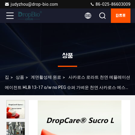
judyzhou@drop-bio.com
86-025-86603009
따옴표
상품
집
>
상품
>
계면활성제 원료
>
사카로스 로라트 천연 에뮬레이션
에이전트 HLB 13-17 o/w no PEG 슈퍼 가벼운 천연 사카로스 에스테
르 에뮬레이션