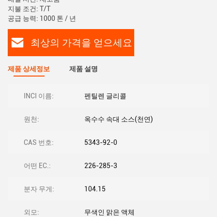
지불 조건: T/T
공급 능력: 1000 톤 / 년
최상의 가격을 얻으세요
제품 상세정보
제품 설명
INCI 이름:
펜틸렌 글리콜
원천:
옥수수 속대 소스(천연)
CAS 번호:
5343-92-0
어떤 EC.:
226-285-3
분자 무게:
104.15
외모:
무색인 맑은 액체