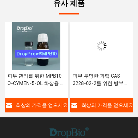
유사 제품
피부 관리를 위한 MPB10
피부 투명한 과립 CAS
O-CYMEN-5-OL 화장용 방
3228-02-2를 위한 방부제
부제 CAS 3228-02-2
MPB O Cymen 5 Ol
요
최상의 가격을 얻으세요
최상의 가격을 얻으세요