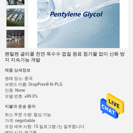
펜틸렌 글리콜 천연 옥수수 껍질 원료 첨가물 없이 산화 방
지 지속가능 개발
제품 상세정보
원래 장소: 중국
브랜드 이름: DropPrev® N-PLG
인증: None
모델 번호: ≥99.0%
지불과 운송 용어
최소 주문 수량: 협상 가능
가격: negotiable
포장 세부 사항: 15 킬로그램 /는 질주합니다
배달 시간: 재고품