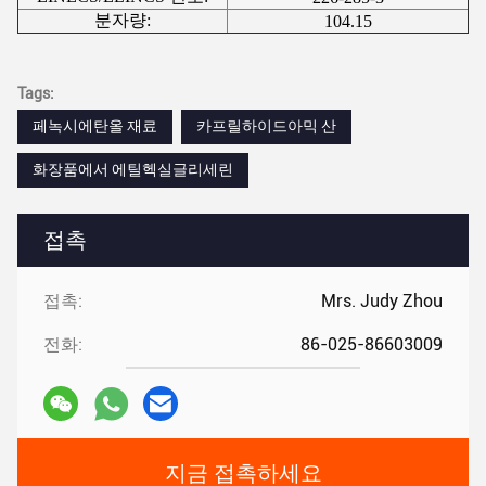
분자량:
104.15
Tags:
페녹시에탄올 재료
카프릴하이드아믹 산
화장품에서 에틸헥실글리세린
접촉
접촉:
Mrs. Judy Zhou
전화:
86-025-86603009
지금 접촉하세요