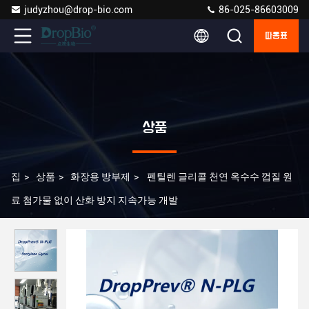
judyzhou@drop-bio.com
86-025-86603009
따옴표
상품
집
>
상품
>
화장용 방부제
>
펜틸렌 글리콜 천연 옥수수 껍질 원
료 첨가물 없이 산화 방지 지속가능 개발